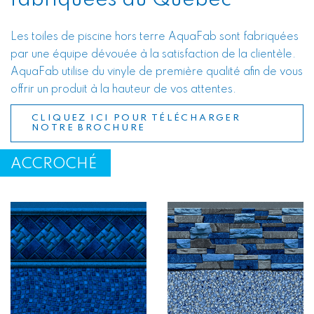
fabriquées au Québec
Les toiles de piscine hors terre AquaFab sont fabriquées
par une équipe dévouée à la satisfaction de la clientèle.
AquaFab utilise du vinyle de première qualité afin de vous
offrir un produit à la hauteur de vos attentes.
CLIQUEZ ICI POUR TÉLÉCHARGER
NOTRE BROCHURE
ACCROCHÉ